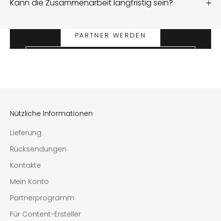
Kann die Zusammenarbeit langfristig sein?
erstelle Content, verdiene Geld
Sind Sie bereit zur Zusammenarbeit?
PARTNER WERDEN
BIST DU PARTNER? MELDE DICH AN
Nützliche Informationen
Lieferung
Rücksendungen
Kontakte
Mein Konto
Partnerprogramm
Für Content-Ersteller