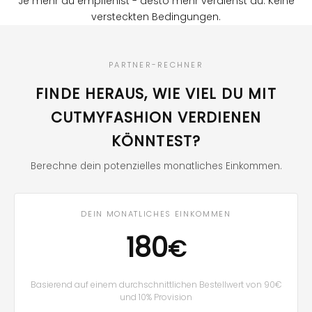
Je mehr du empfiehlst - desto mehr verdienst du. Keine
versteckten Bedingungen.
PARTNER-RECHNER
FINDE HERAUS, WIE VIEL DU MIT
CUTMYFASHION VERDIENEN
KÖNNTEST?
Berechne dein potenzielles monatliches Einkommen.
DEIN MONATLICHES EINKOMMEN
180
€
Basierend auf einem durchschnittlichen Bestellwert von 90€
und 10% Provision