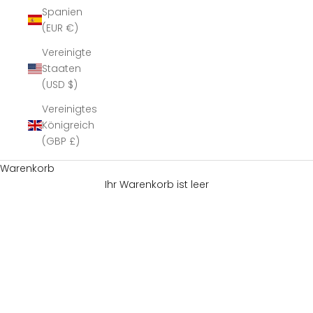
Spanien
(EUR €)
Vereinigte
Staaten
(USD $)
Vereinigtes
Königreich
(GBP £)
Warenkorb
Ihr Warenkorb ist leer
Jetzt neue Partner willkommen. Kostenlos und
unverbindlich.