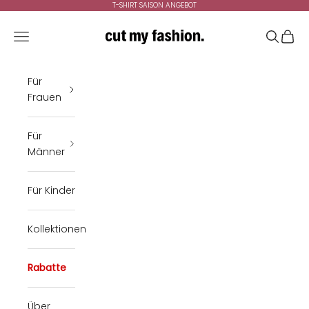
Zum Inhalt springen
T-SHIRT SAISON ANGEBOT
cutmyfashion
Menü
Suchen
Ware
Für
Frauen
Für
Männer
Für Kinder
Kollektionen
Rabatte
Über