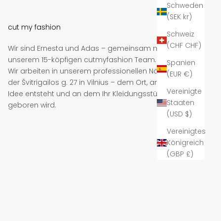
Schweden
(SEK kr)
cut my fashion
Schweiz
(CHF CHF)
Wir sind Ernesta und Adas – gemeinsam mit
unserem 15-köpfigen cutmyfashion Team.
Spanien
Wir arbeiten in unserem professionellen Nähstudio in
(EUR €)
der Švitrigailos g. 27 in Vilnius – dem Ort, an dem jede
Vereinigte
Idee entsteht und an dem Ihr Kleidungsstück
Staaten
geboren wird.
(USD $)
Vereinigtes
Königreich
(GBP £)