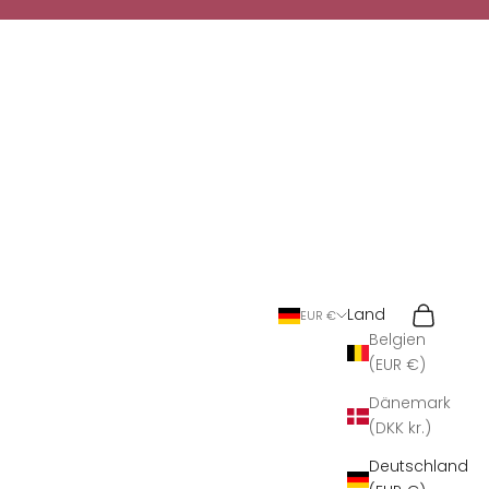
Suchen
Warenkor
Land
EUR €
Belgien
(EUR €)
Dänemark
(DKK kr.)
Deutschland