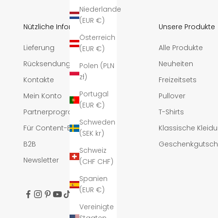
Niederlande
(EUR €)
Nützliche Informationen
Unsere Produkte
Österreich
Lieferung
Alle Produkte
(EUR €)
Rücksendungen
Neuheiten
Polen (PLN
zł)
Kontakte
Freizeitsets
Portugal
Mein Konto
Pullover
(EUR €)
Partnerprogramm
T-Shirts
Schweden
Für Content-Ersteller
Klassische Kleid
(SEK kr)
B2B
Geschenkgutsch
Schweiz
Newsletter
(CHF CHF)
Spanien
(EUR €)
Vereinigte