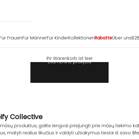
Für Frauen
Für Männer
Für Kinder
Kollektionen
Rabatte
Über uns
B2
Ihr Warenkorb ist leer
Didmeninė prekyba
fy Collective
 mūsų produktus, galite lengvai prisijungti prie mūsų tiekimo k
, matyti realius likučius ir valdyti užsakymus tiesiai iš savo
Sh