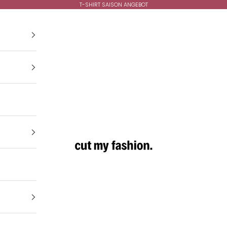
T-SHIRT SAISON ANGEBOT
cutmyfashion