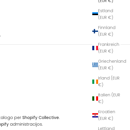
(EUR €)
Estland
(EUR €)
Finnland
(EUR €)
B
Frankreich
(EUR €)
Griechenland
(EUR €)
Irland (EUR
€)
Italien (EUR
€)
Kroatien
atalogo per
Shopify Collective
.
(EUR €)
opify
administracijos.
Lettland