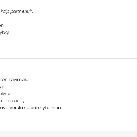
i kaip partneriui“
.
on
.
kybą!
hronizavimas.
ai.
alyse.
inistraciją.
 savo verslą su
cutmyfashion
.