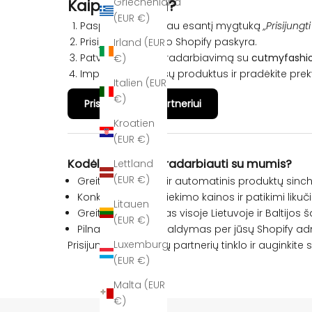
Griechenland
Kaip tai veikia?
(EUR €)
Paspauskite žemiau esantį mygtuką
„Prisijungt
Prisijunkite su savo Shopify paskyra.
Irland (EUR
Patvirtinkite bendradarbiavimą su
cutmyfashi
€)
Importuokite mūsų produktus ir pradėkite pre
Italien (EUR
€)
Prisijungti kaip partneriui
Kroatien
(EUR €)
Kodėl verta bendradarbiauti su mumis?
Lettland
(EUR €)
Greita integracija ir automatinis produktų sinc
Konkuruojančios tiekimo kainos ir patikimi likuči
Litauen
Greitas pristatymas visoje Lietuvoje ir Baltijos š
(EUR €)
Pilnas užsakymų valdymas per jūsų Shopify adm
Luxemburg
Prisijunkite prie mūsų partnerių tinklo ir auginkite
(EUR €)
Malta (EUR
€)