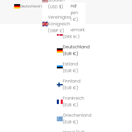
Staaten
Land
(USD $)
Deutschland (EUR €)
Belgien
Vereinigtes
(EUR €)
Königreich
Dänemark
(GBP £)
(DKK kr.)
Deutschland
(EUR €)
Estland
(EUR €)
Finnland
(EUR €)
Frankreich
(EUR €)
Griechenland
(EUR €)