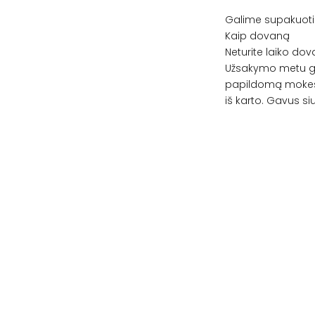
Galime supakuoti
Kaip dovaną
Neturite laiko do
Užsakymo metu ga
papildomą mokest
iš karto. Gavus siu