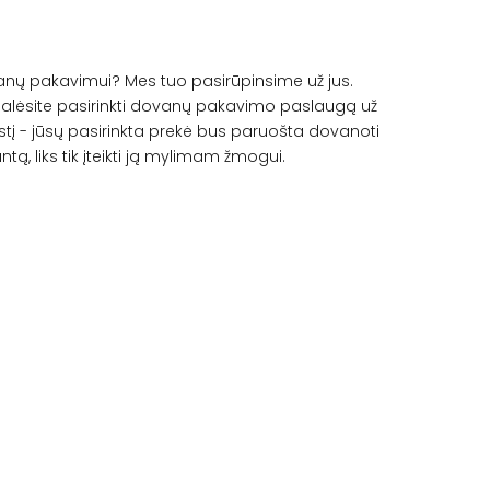
vanų pakavimui? Mes tuo pasirūpinsime už jus.
lėsite pasirinkti dovanų pakavimo paslaugą už
į - jūsų pasirinkta prekė bus paruošta dovanoti
ntą, liks tik įteikti ją mylimam žmogui.