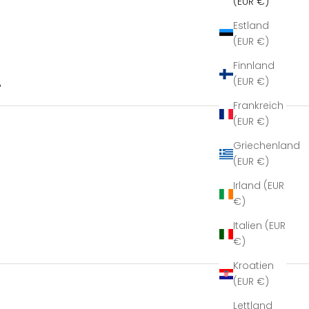
(EUR €)
Estland
(EUR €)
Finnland
(EUR €)
B
Frankreich
(EUR €)
Griechenland
(EUR €)
Irland (EUR
€)
Italien (EUR
€)
Kroatien
(EUR €)
Lettland