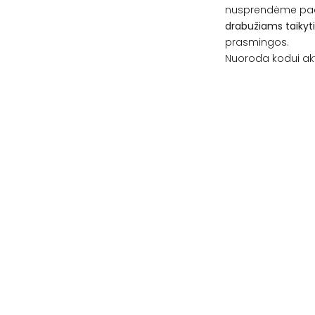
nusprendėme pada
drabužiams taikyti
prasmingos.
Nuoroda kodui ak