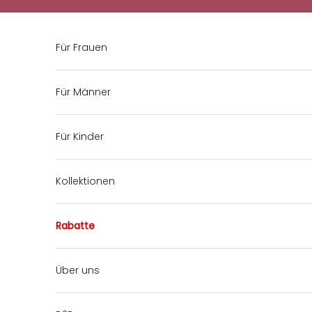
Zum Inhalt springen
Für Frauen
Für Männer
Für Kinder
Kollektionen
Rabatte
Über uns