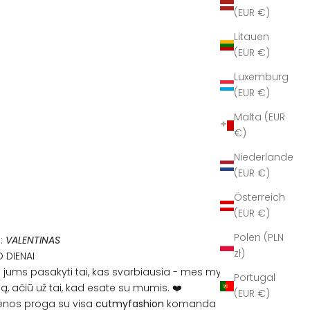
(EUR €)
Litauen
(EUR €)
Luxemburg
(EUR €)
Malta (EUR
€)
Niederlande
(EUR €)
Österreich
(EUR €)
Polen (PLN
:
VALENTINAS
zł)
 DIENAI
 jums pasakyti tai, kas svarbiausia - mes mylime jus.
Portugal
mą, ačiū už tai, kad esate su mumis. ❤️
(EUR €)
ienos proga su visa
cutmyfashion
komanda