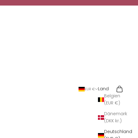
Suchen
Warenkor
Land
EUR €
Belgien
(EUR €)
Dänemark
(DKK kr.)
Deutschland