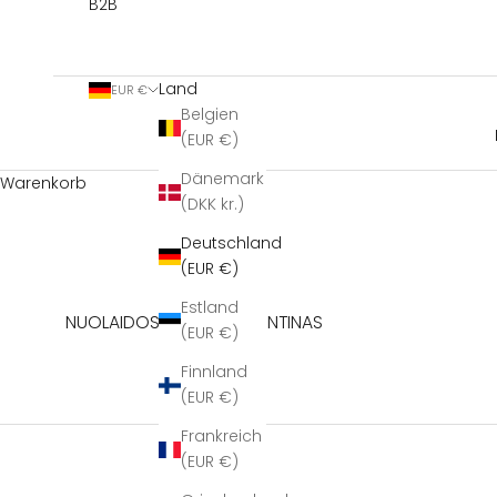
B2B
Land
EUR €
Belgien
(EUR €)
Dänemark
Warenkorb
(DKK kr.)
Deutschland
(EUR €)
Estland
NUOLAIDOS KODAS: VALENTINAS
(EUR €)
Finnland
(EUR €)
Frankreich
(EUR €)