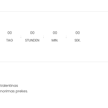
00
00
00
00
:
:
:
TAG
STUNDEN
MIN.
SEK.
/Valentinas
s norimas prekes.