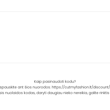
Kaip pasinaudoti kodu?
aspauskite ant šios nuorodos:
https://cutmyfashion.lt/discount
sis nuolaidos kodas, daryti daugiau nieko nereikia, galite rinkti