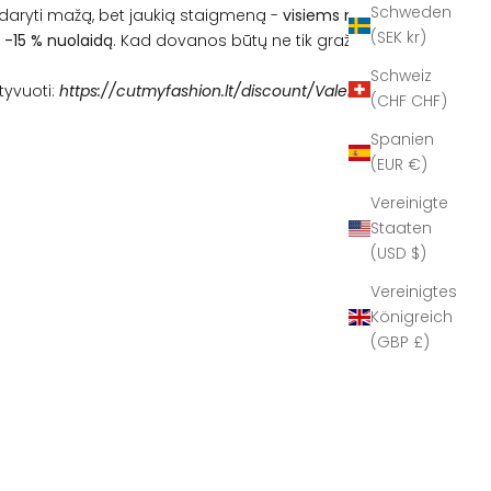
Schweden
ryti mažą, bet jaukią staigmeną -
visiems mūsų
(SEK kr)
 -15 % nuolaidą
. Kad dovanos būtų ne tik gražios, bet ir
Schweiz
tyvuoti:
https://cutmyfashion.lt/discount/Valentinas
(CHF CHF)
Spanien
(EUR €)
Vereinigte
Staaten
(USD $)
Vereinigtes
Königreich
(GBP £)