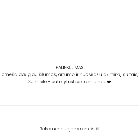
PALINKĖJIMAS
 atneša daugiau šilumos, artumo ir nuoširdžių akimirkų su tais, 
Su meile -
cutmyfashion
komanda ❤️
Rekomenduojame rinktis iš