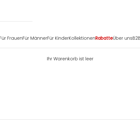
Für Frauen
Für Männer
Für Kinder
Kollektionen
Rabatte
Über uns
B2
Ihr Warenkorb ist leer