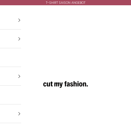
T-SHIRT SAISON ANGEBOT
cutmyfashion