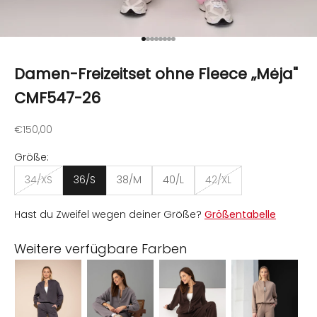
Gehe zu Element 1
Gehe zu Element 2
Gehe zu Element 3
Gehe zu Element 4
Gehe zu Element 5
Gehe zu Element 6
Gehe zu Element 7
Gehe zu Element 8
Damen-Freizeitset ohne Fleece „Mėja"
CMF547-26
Angebot
€150,00
Größe:
34/XS
36/S
38/M
40/L
42/XL
Hast du Zweifel wegen deiner Größe?
Größentabelle
Weitere verfügbare Farben