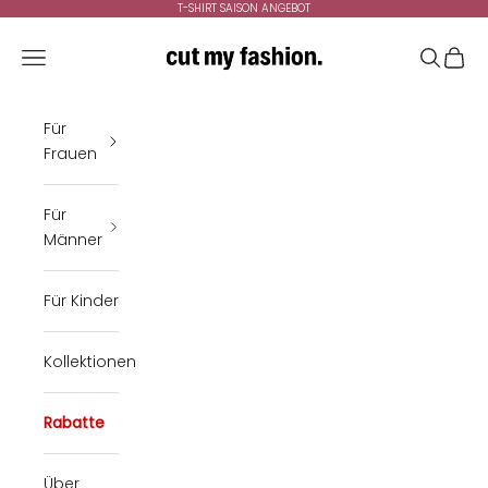
Zum Inhalt springen
T-SHIRT SAISON ANGEBOT
cutmyfashion
Menü
Suchen
Ware
Für
Frauen
Für
Männer
Für Kinder
Kollektionen
Rabatte
Über