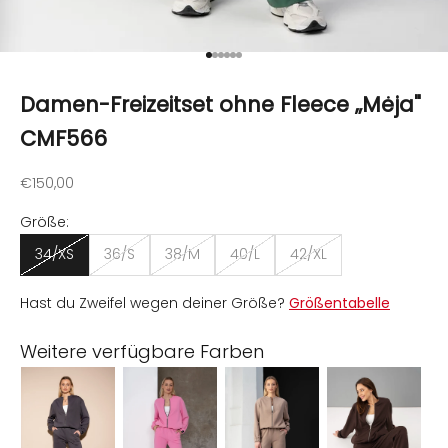
Gehe zu Element 1
Gehe zu Element 2
Gehe zu Element 3
Gehe zu Element 4
Gehe zu Element 5
Gehe zu Element 6
Damen-Freizeitset ohne Fleece „Mėja"
CMF566
Angebot
€150,00
Größe:
34/XS
36/S
38/M
40/L
42/XL
Hast du Zweifel wegen deiner Größe?
Größentabelle
Weitere verfügbare Farben