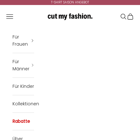
Zum Inhalt springen
T-SHIRT SAISON ANGEBOT
cutmyfashion
Menü
Suchen
Ware
Für
Frauen
Für
Männer
Für Kinder
Kollektionen
Rabatte
Über