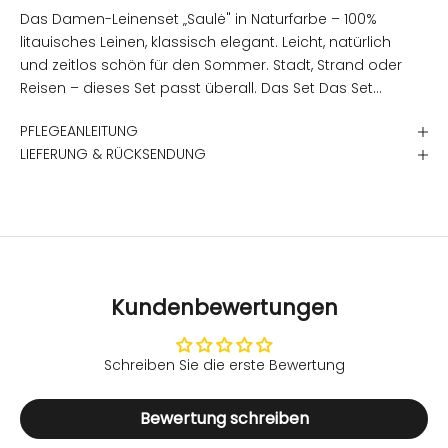
Das Damen-Leinenset „Saulė" in Naturfarbe – 100%
litauisches Leinen, klassisch elegant. Leicht, natürlich
und zeitlos schön für den Sommer. Stadt, Strand oder
Reisen – dieses Set passt überall. Das Set Das Set
besteht aus einem Leinenhemd mit kurzen Ärmeln
PFLEGEANLEITUNG
und abfallenden Schultern sowie einer weiten
LIEFERUNG & RÜCKSENDUNG
Leinenhose mit elastischem Bund und Seitentaschen.
Beide Teile können auch separat getragen werden.
Stoff 100% litauisches Leinen – atmungsaktiv, trocknet
schnell, temperaturregulierend. Angenehm auf der
Haut, auch für empfindliche Haut geeignet. Zertifiziert
Der Stoff trägt die OEKO-TEX® STANDARD 100
Zertifizierung – sowohl der Stoff als auch alle weiteren
Kundenbewertungen
Komponenten erfüllen die Sicherheitsanforderungen
und haben keine schädliche Wirkung auf die
Gesundheit. Vorteile im Überblick 100% litauisches
Schreiben Sie die erste Bewertung
Leinen, OEKO-TEX® STANDARD 100 zertifiziert
Atmungsaktiv, trocknet schnell, temperaturregulierend
Bewertung schreiben
Leinenhemd mit kurzen Ärmeln und abfallenden