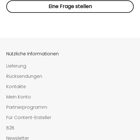
Schultern Weite Leinenhose mit elastischem Bund und
Eine Frage stellen
Seitentaschen Volle Bewegungsfreiheit Ideal für
Frühjahr und Sommer Hergestellt in Litauen –
designed und genäht in unserer Werkstatt WICHTIG!
Unser Model Ugnė trägt auf den Fotos Größe S. Ihre
Körpergröße beträgt 177 cm.
Nützliche Informationen
Lieferung
Rücksendungen
Kontakte
Mein Konto
Partnerprogramm
Für Content-Ersteller
B2B
Newsletter