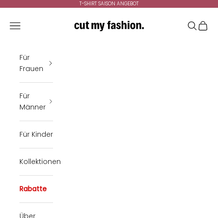
Zum Inhalt springen
T-SHIRT SAISON ANGEBOT
cutmyfashion
Menü
Suchen
Ware
Für
Frauen
Für
Männer
Für Kinder
Kollektionen
Rabatte
Über