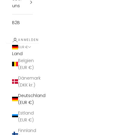
uns
B2B
ANMELDEN
EUR €
Land
Belgien
(EUR €)
Dänemark
(DKK kr.)
Deutschland
(EUR €)
Estland
(EUR €)
Finnland