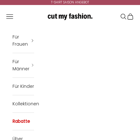
Zum Inhalt springen
T-SHIRT SAISON ANGEBOT
cutmyfashion
Menü
Suchen
Ware
Für
Frauen
Für
Männer
Für Kinder
Kollektionen
Rabatte
Über