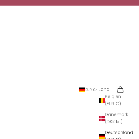
Suchen
Warenkor
Land
EUR €
Belgien
(EUR €)
Dänemark
(DKK kr.)
Deutschland