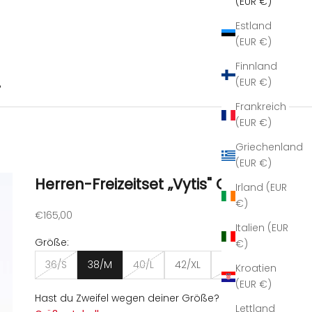
(EUR €)
Estland
(EUR €)
Finnland
(EUR €)
B
Frankreich
(EUR €)
Griechenland
(EUR €)
Herren-Freizeitset „Vytis" CMF303
Irland (EUR
€)
Angebot
€165,00
Italien (EUR
Größe:
€)
36/S
38/M
40/L
42/XL
44/XXL
Kroatien
(EUR €)
Hast du Zweifel wegen deiner Größe?
Lettland