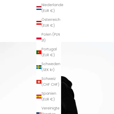
Niederlande
(EUR €)
Österreich
(EUR €)
Polen (PLN
zł)
Portugal
(EUR €)
Schweden
(SEK kr)
Schweiz
(CHF CHF)
Spanien
(EUR €)
Vereinigte