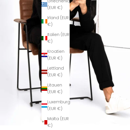
Griechenland
(EUR €)
Irland (EUR
€)
Italien (EUR
€)
Kroatien
(EUR €)
Lettland
(EUR €)
Litauen
(EUR €)
Luxemburg
(EUR €)
Malta (EUR
€)