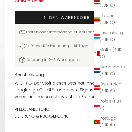
Größentabelle
(EUR €)
Litauen
IN DEN WARENKORB
(EUR €)
Kostenloser internationaler Versand
Luxemburg
(EUR €)
Einfache Rücksendung – 14 Tage
Malta (EUR
€)
Lieferung in 2–3 Werktagen
Niederlande
(EUR €)
Beschreibung
WICHTIG! Der Stoff dieses Sets hat Innenfleece.
Österreich
Langlebige Qualität und beste Eigenschaften
(EUR €)
vereint im neuen cutmyfashion Freizeitset
Polen (PLN
„Vytis". Mit mehreren neuen Designlösungen,
zł)
PFLEGEANLEITUNG
die dieses Modell besonders machen – ein
LIEFERUNG & RÜCKSENDUNG
Set, das stilsicher und bequem zugleich ist.
Portugal
Das Set Das Set besteht aus einem Zip-
(EUR €)
Hoodie und einer geraden Hose mit