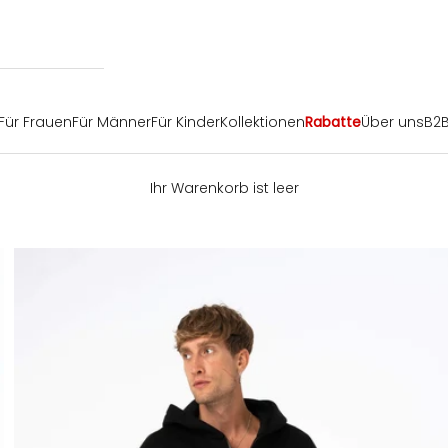
Für Frauen
Für Männer
Für Kinder
Kollektionen
Rabatte
Über uns
B2
Ihr Warenkorb ist leer