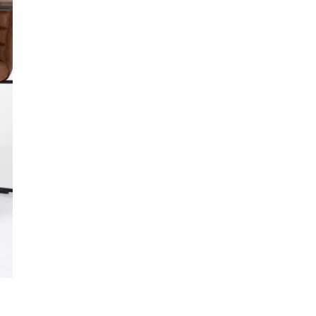
modernen Charakter. Vorteile im Überblick
Hochwertiger Fleece-Stoff mit Innenfleece,
OEKO-TEX® STANDARD 100 zertifiziert Zip-Hoodie
– offen oder geschlossen tragbar Hose mit
elastischem Bund, Kordelzug und
Seitentaschen Volle Bewegungsfreiheit Ideal
für alle kühleren Jahreszeiten Hergestellt in
Litauen – designed und genäht in unserer
Werkstatt WICHTIG! Unser Model Liutauras
trägt auf den Fotos Größe M. Seine
Körpergröße beträgt 188 cm.