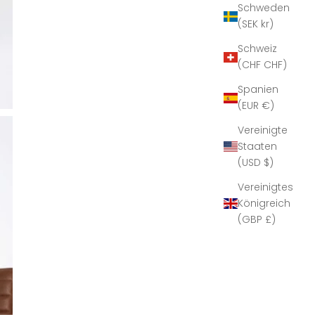
Schweden
elastischem Bund, Kordelzug und
(SEK kr)
Seitentaschen. Der Zip-Hoodie lässt sich offen
oder geschlossen tragen. Beide Teile können
Schweiz
auch separat kombiniert werden. Stoff – mit
(CHF CHF)
Innenfleece Hochwertiger Fleece-Stoff mit
Spanien
Innenfleece – warm, angenehm auf der Haut,
(EUR €)
heizt nicht auf. Hält nicht ein und lässt volle
Bewegungsfreiheit. Ideal für alle kühleren
Vereinigte
Jahreszeiten. Zertifiziert Der Stoff trägt die
Staaten
OEKO-TEX® STANDARD 100 Zertifizierung –
(USD $)
sowohl der Stoff als auch alle weiteren
Vereinigtes
Komponenten erfüllen die
Königreich
Sicherheitsanforderungen und haben keine
(GBP £)
schädliche Wirkung auf die Gesundheit.
Geeignet auch für Menschen mit
empfindlicher Haut. Farbe – Schwarz Schwarz
ist zeitlos, vielseitig und immer eine sichere
Wahl. Es kombiniert sich mühelos mit allem
und verleiht jedem Look einen klaren,