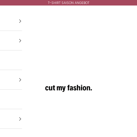
T-SHIRT SAISON ANGEBOT
cutmyfashion