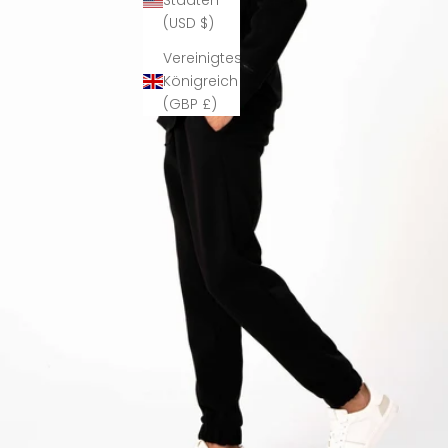
Staaten
(USD $)
Vereinigtes
Königreich
(GBP £)