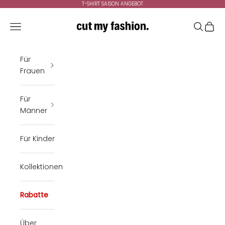
Zum Inhalt springen
T-SHIRT SAISON ANGEBOT
cutmyfashion
Menü
Suchen
Ware
Für
Frauen
Für
Männer
Für Kinder
Kollektionen
Rabatte
Über