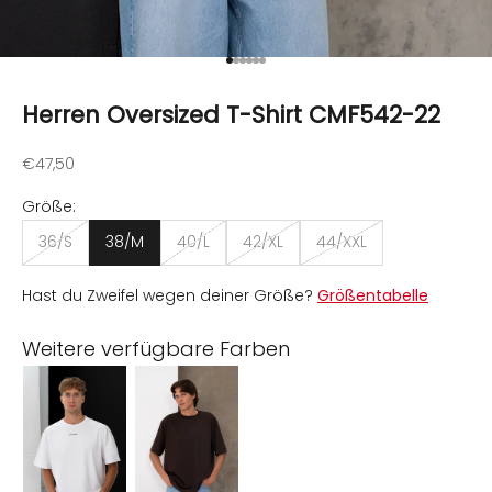
Gehe zu Element 1
Gehe zu Element 2
Gehe zu Element 3
Gehe zu Element 4
Gehe zu Element 5
Gehe zu Element 6
Herren Oversized T-Shirt CMF542-22
Angebot
€47,50
Größe:
36/S
38/M
40/L
42/XL
44/XXL
Hast du Zweifel wegen deiner Größe?
Größentabelle
Weitere verfügbare Farben