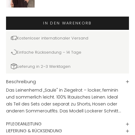
IN DEN WARENKORB
Kostenloser internationaler Versand
Einfache Rücksendung – 14 Tage
Lieferung in 2–3 Werktagen
Beschreibung
Das Leinenhemd „Saulė" in Ziegelrot – locker, feminin
und sommerlich leicht. 100% litauisches Leinen. Ideal
als Teil des Sets oder separat zu Shorts, Hosen oder
anderen Sommeroutfits. Das Modell Lockerer Schnitt
mit kurzen Ärmeln und abfallenden Schultern. Feminin
PFLEGEANLEITUNG
und leicht – lässt sich gut offen über einem Top oder
LIEFERUNG & RÜCKSENDUNG
allein tragen. Stoff 100% litauisches Leinen –