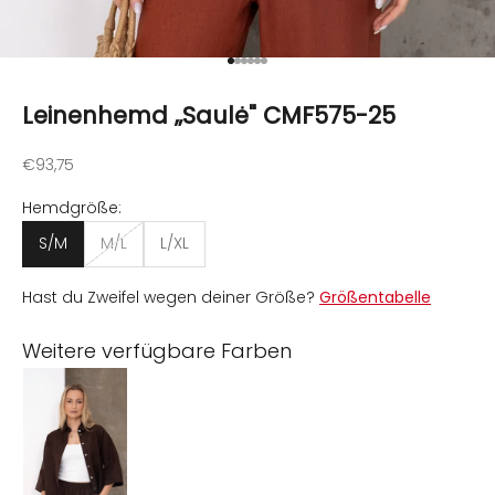
Gehe zu Element 1
Gehe zu Element 2
Gehe zu Element 3
Gehe zu Element 4
Gehe zu Element 5
Gehe zu Element 6
Leinenhemd „Saulė" CMF575-25
Angebot
€93,75
Hemdgröße:
S/M
M/L
L/XL
Hast du Zweifel wegen deiner Größe?
Größentabelle
Weitere verfügbare Farben