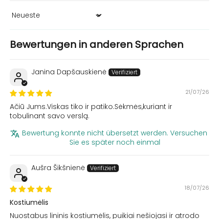
Sort by
Bewertungen in anderen Sprachen
Janina Dapšauskienė
21/07/26
Ačiū Jums.Viskas tiko ir patiko.Sėkmės,kuriant ir
tobulinant savo verslą.
Bewertung konnte nicht übersetzt werden. Versuchen
Sie es später noch einmal
Aušra Šikšnienė
18/07/26
Kostiumėlis
Nuostabus lininis kostiumėlis, puikiai nešiojasi ir atrodo