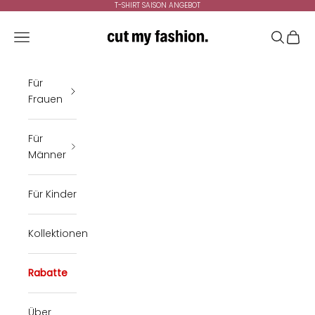
Zum Inhalt springen
T-SHIRT SAISON ANGEBOT
cutmyfashion
Menü
Suchen
Ware
Für
Frauen
Für
Männer
Für Kinder
Kollektionen
Rabatte
Über