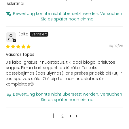
išskirtinai
Bewertung konnte nicht übersetzt werden. Versuchen
Sie es später noch einmal
Edita
16/07/26
Vasaros topas
Jis labai gražus ir nuostabus, tik labai blogai prisiūtos
sagos. Pirmą kart segant jau ištrūko. Tai toks
pastebėjimas (pasiūlymas): prie prekės pridėkit biškutį ir
tos spalvos siūlo. O šiaip tai man nuostabus šis
komplektas👌
Bewertung konnte nicht übersetzt werden. Versuchen
Sie es später noch einmal
1
2