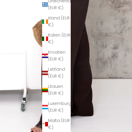
Griechenland
(EUR €)
Irland (EUR
€)
Italien (EUR
€)
Kroatien
(EUR €)
Lettland
(EUR €)
Litauen
(EUR €)
Luxemburg
(EUR €)
Malta (EUR
€)