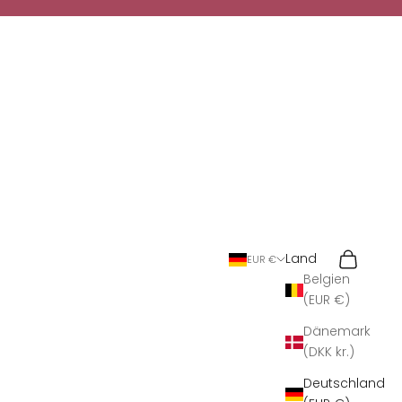
Suchen
Warenkor
Land
EUR €
Belgien
(EUR €)
Dänemark
(DKK kr.)
Deutschland