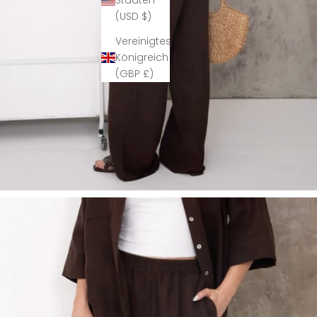
Staaten
(USD $)
Vereinigtes
Königreich
(GBP £)