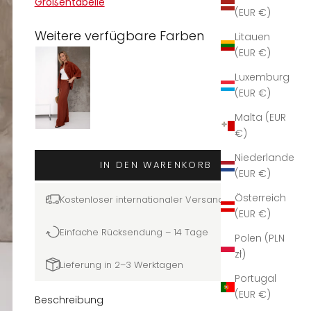
Größentabelle
(EUR €)
Weitere verfügbare Farben
Litauen
(EUR €)
Luxemburg
(EUR €)
Malta (EUR
€)
Niederlande
IN DEN WARENKORB
(EUR €)
Österreich
Kostenloser internationaler Versand
(EUR €)
Einfache Rücksendung – 14 Tage
Polen (PLN
zł)
Lieferung in 2–3 Werktagen
Portugal
(EUR €)
Beschreibung