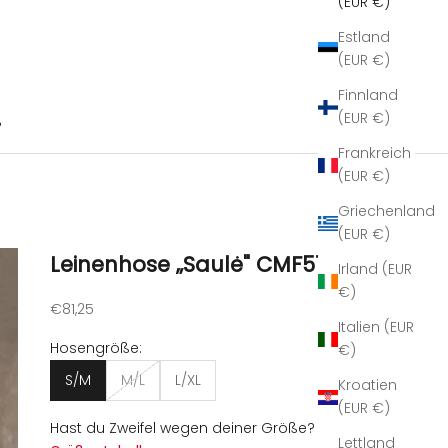
(EUR €)
Estland
(EUR €)
Finnland
(EUR €)
B
Frankreich
(EUR €)
Griechenland
(EUR €)
Leinenhose „Saulė" CMF576-9
Irland (EUR
€)
Angebot
€81,25
Italien (EUR
Hosengröße:
€)
S/M
M/L
L/XL
Kroatien
(EUR €)
Hast du Zweifel wegen deiner Größe?
Lettland