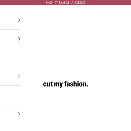
T-SHIRT SAISON ANGEBOT
cutmyfashion