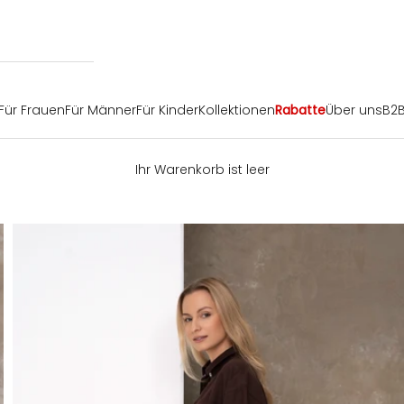
Für Frauen
Für Männer
Für Kinder
Kollektionen
Rabatte
Über uns
B2
Ihr Warenkorb ist leer