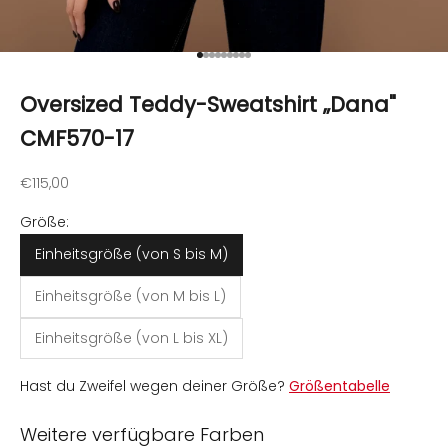
Gehe zu Element 1
Gehe zu Element 2
Gehe zu Element 3
Gehe zu Element 4
Gehe zu Element 5
Gehe zu Element 6
Gehe zu Element 7
Gehe zu Element 8
Gehe zu Element 9
Oversized Teddy-Sweatshirt „Dana"
CMF570-17
Angebot
€115,00
Größe:
Einheitsgröße (von S bis M)
Einheitsgröße (von M bis L)
Einheitsgröße (von L bis XL)
Hast du Zweifel wegen deiner Größe?
Größentabelle
Weitere verfügbare Farben