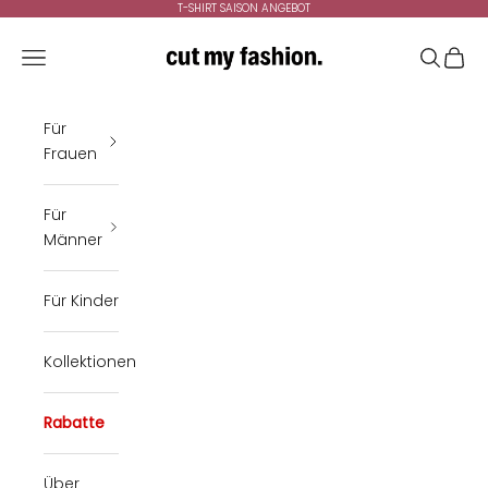
Zum Inhalt springen
T-SHIRT SAISON ANGEBOT
cutmyfashion
Menü
Suchen
Ware
Für
Frauen
Für
Männer
Für Kinder
Kollektionen
Rabatte
Über